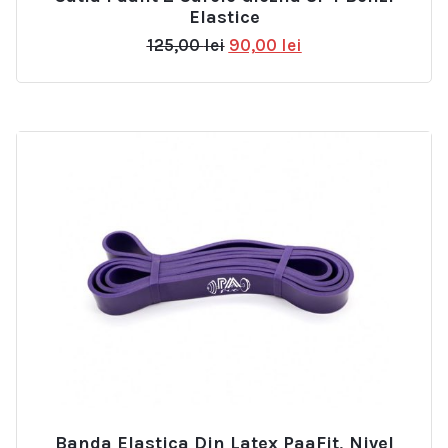
Elastice
Prețul
Prețul
125,00
lei
90,00
lei
inițial
curent
a
este:
fost:
90,00 lei.
125,00 lei.
Banda Elastica Din Latex PaaFit, Nivel