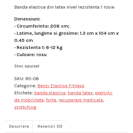
inițial
curent
Banda elastica din latex nivel rezistenta 1 rosie
a
este:
fost:
35,00 lei.
Dimensiuni:
55,00 lei.
· Circumferinta: 208 cm;
· Latime, lungime si grosime: 1.3 cm x 104 cm x
0.45 cm
· Rezistenta 1: 6-12 kg
· Culoare: rosu
Stoc epuizat
SKU:
RO-08
Categorie:
Benzi Elastice Fitness
Etichete:
banda elastica
,
banda latex
,
exercitii
de mobilitate
,
forta
,
recuperare medicala
,
stretching
Descriere
Recenzii (0)