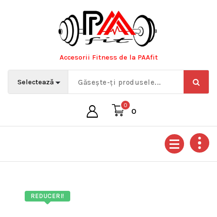
Sari
la
conținut
Accesorii Fitness de la PAAfit
0
0
REDUCERI!