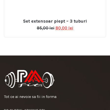
Set extensoar piept – 3 tuburi
Prețul
Prețul
95,00
lei
80,00
lei
inițial
curent
a
este:
fost:
80,00 lei.
95,00 lei.
Tot ce ai nevoie sa fii in forma