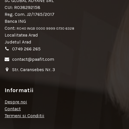
SC GLOBAL ADYANE SRL
CUI: RO38292158
Reg. Com. J2/1765/2017
Banca ING
Cont:
RO40 INGB 0000 9999 0730 6328
Localitatea Arad
Judetul Arad
0749 266 265
contact@paafit.com
Str. Caransebes Nr. 3
Informatii
Despre noi
Contact
Termeni si Conditii