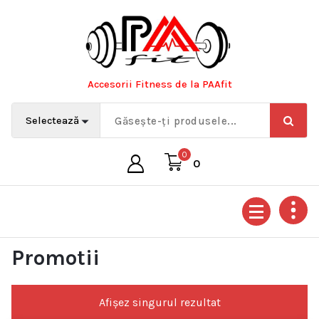
Sari
la
conținut
Accesorii Fitness de la PAAfit
0
0
Promotii
Afișez singurul rezultat