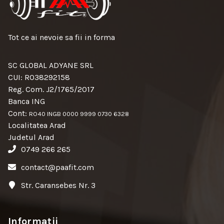
Tot ce ai nevoie sa fii in forma
SC GLOBAL ADYANE SRL
CUI: RO38292158
Reg. Com. J2/1765/2017
Banca ING
Cont:
RO40 INGB 0000 9999 0730 6328
Localitatea Arad
Judetul Arad
0749 266 265
contact@paafit.com
Str. Caransebes Nr. 3
Informatii