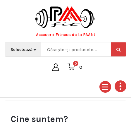
Sari
la
conținut
Accesorii Fitness de la PAAfit
0
0
Cine suntem?