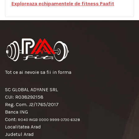
E
xploreaza echipamentele de fitness Paafit
Tot ce ai nevoie sa fii in forma
SC GLOBAL ADYANE SRL
CUI: RO38292158
Reg. Com. J2/1765/2017
Banca ING
Cont:
RO40 INGB 0000 9999 0730 6328
Localitatea Arad
Judetul Arad