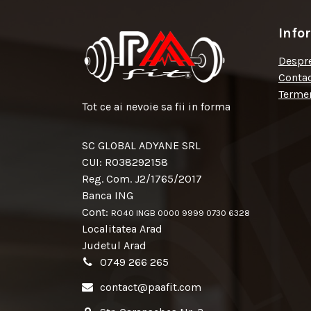
Info
Despre
Conta
Termen
Tot ce ai nevoie sa fii in forma
SC GLOBAL ADYANE SRL
CUI: RO38292158
Reg. Com. J2/1765/2017
Banca ING
Cont:
RO40 INGB 0000 9999 0730 6328
Localitatea Arad
Judetul Arad
0749 266 265
contact@paafit.com