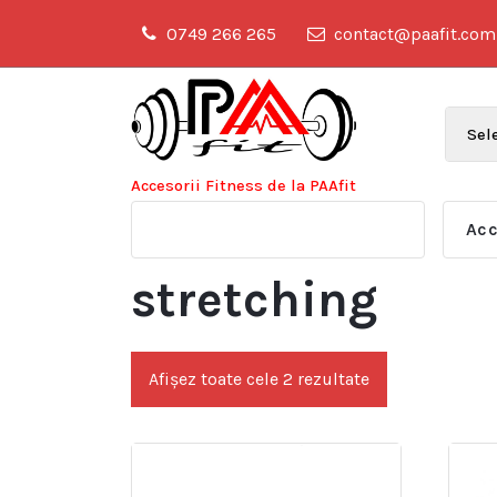
Sari
0749 266 265
contact@paafit.com
la
conținut
Accesorii Fitness de la PAAfit
Acc
stretching
Afișez toate cele 2 rezultate