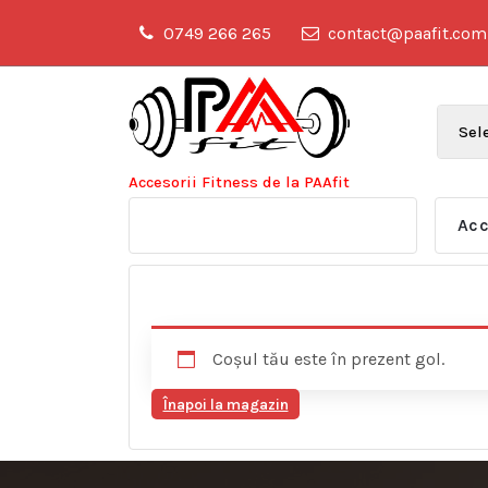
Sari
0749 266 265
contact@paafit.com
la
conținut
Accesorii Fitness de la PAAfit
Acc
Coșul tău este în prezent gol.
Înapoi la magazin