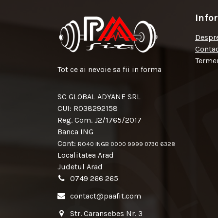
Info
Despre
Conta
Termen
Tot ce ai nevoie sa fii in forma
SC GLOBAL ADYANE SRL
CUI: RO38292158
Reg. Com. J2/1765/2017
Banca ING
Cont:
RO40 INGB 0000 9999 0730 6328
Localitatea Arad
Judetul Arad
0749 266 265
contact@paafit.com
Str. Caransebes Nr. 3