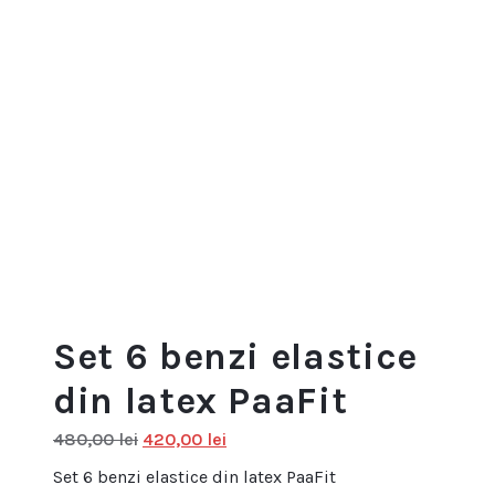
Set 6 benzi elastice
din latex PaaFit
Prețul
Prețul
480,00
lei
420,00
lei
inițial
curent
Set 6 benzi elastice din latex PaaFit
a
este: