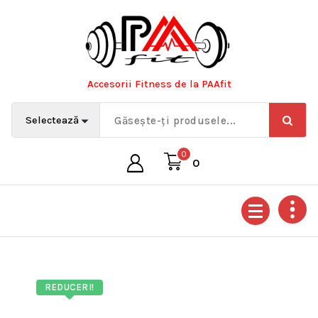
Sari
la
conținut
Accesorii Fitness de la PAAfit
0
0
REDUCERI!