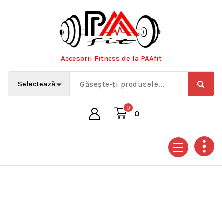
Sari
la
conținut
Accesorii Fitness de la PAAfit
0
0