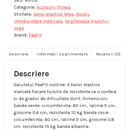
SKU:
RO-02
benzi
Categorie:
Accesorii fitness
elastice
Etichete:
benzi elastice latex
,
fesieri
,
latex,
intrebuintare medicala
,
targheteaza muschii
,
Paafit,
yoga
multicolor,
Brand:
PaaFit
4
trepte
de
Descriere
Informații suplimentare
Recenzii (0)
dificultate,
circumferinta
Descriere
de
50
Saculetul PaaFit contine: 4 benzi elastice
cm
marcate fiecare functie de rezistenta ce o confera
x
si de gradul de dificultate dorit. Dimensiuni:
5
banda verde: circumferinta: 60 cm., latime 5 cm,
cm,
grosime 0.6 cm, rezistenta 10 kg banda rosie:
saculet
circumferinta: 60 cm., latime 5 cm, grosime 0.8
de
cm, rezistenta 15 kg banda albastra:
protectie