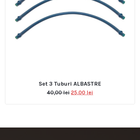
Set 3 Tuburi ALBASTRE
Prețul
Prețul
40,00
lei
25,00
lei
inițial
curent
a
este:
fost:
25,00 lei.
40,00 lei.