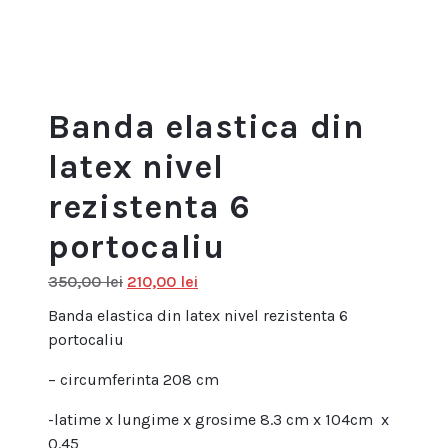
Banda elastica din
latex nivel
rezistenta 6
portocaliu
Prețul
Prețul
350,00
lei
210,00
lei
inițial
curent
Banda elastica din latex nivel rezistenta 6
a
este:
portocaliu
fost:
210,00 lei.
350,00 lei.
– circumferinta 208 cm
-latime x lungime x grosime 8.3 cm x 104cm x
0.45