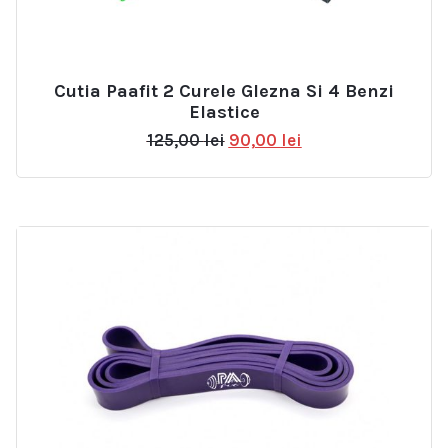
Cutia Paafit 2 Curele Glezna Si 4 Benzi
Elastice
Prețul
Prețul
125,00
lei
90,00
lei
inițial
curent
a
este:
fost:
90,00 lei.
125,00 lei.