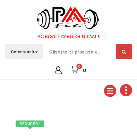
Sari
la
conținut
Accesorii Fitness de la PAAfit
0
0
REDUCERI!