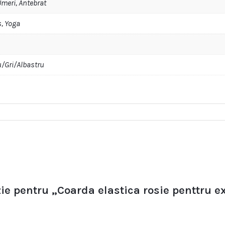
Umeri, Antebrat
s, Yoga
u/Gri/Albastru
zie pentru „Coarda elastica rosie penttru e