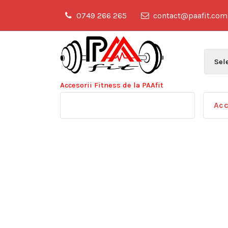
Sari
0749 266 265
contact@paafit.com
la
conținut
Accesorii Fitness de la PAAfit
Acc