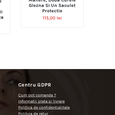
e
Glezna Si Un Saculet
,
Protectie
ii
ta
115,00
lei
Centru GDPR
Cum pot comanda ?
Informatii plata si livrare
Politica de confidentialitate
Politica de retur