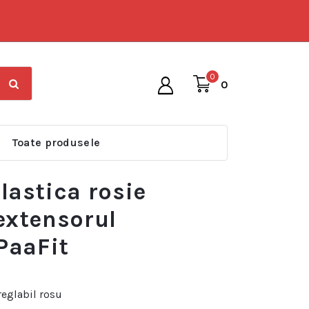
0
0
Toate produsele
lastica rosie
extensorul
 PaaFit
reglabil rosu