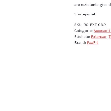
are rezistenta grea 
Stoc epuizat
SKU:
RO-EXT-03.2
Categorie:
Accesorii
Etichete:
Extensor
,
T
Brand:
PaaFit