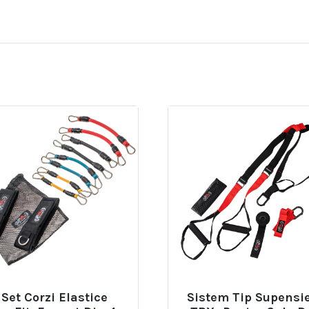
Set Corzi Elastice
Sistem Tip Supensi