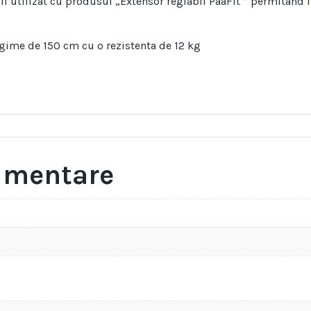
i utilizat cu produsul „Extensor reglabil PaaFit ” permitand in
gime de 150 cm cu o rezistenta de 12 kg
limentare