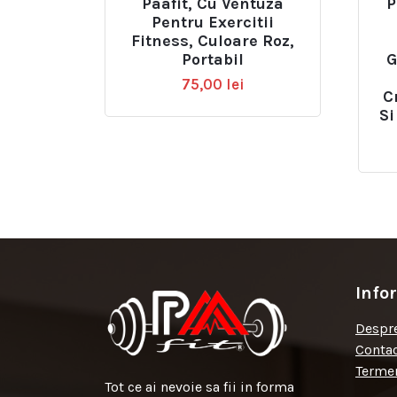
Paafit, Cu Ventuza
P
Pentru Exercitii
Fitness, Culoare Roz,
Portabil
G
75,00
lei
C
Si
Info
Despre
Conta
Termen
Tot ce ai nevoie sa fii in forma