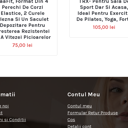
aaFit, Format Din 4
TRX- Pentru Sala D
Perechi De Corzi
Sport Dar Si Acasa
Elastice, 2 Curele
Ideal Pentru Exercit
lezna Si Un Saculet
De Pilates, Yoga, For
Depozitare Pentru
105,00
lei
resterea Rezistentei
 A Vitezei Picioarelor
75,00
lei
rmatii
Contul Meu
 noi
Contul meu
ct
Formular Retur Produse
i si Conditii
Cos
Detalii cont