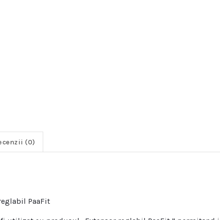
ecenzii (0)
reglabil PaaFit