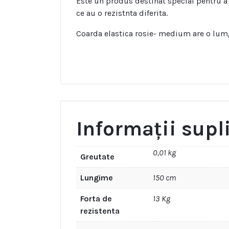
Este un produs destinat special pentru a f
ce au o rezistnta diferita.
Coarda elastica rosie- medium are o lum
Informații sup
0,01 kg
Greutate
Lungime
150 cm
Forta de
13 Kg
rezistenta