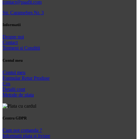
contact@paafit.com
Str. Caransebes Nr. 3
Informatii
Despre noi
Contact
Termeni si Conditii
Contul meu
Contul meu
Formular Retur Produse
Cos
Detalii cont
Metode de plata
Centru GDPR
Cum pot comanda ?
Informatii plata si livrare