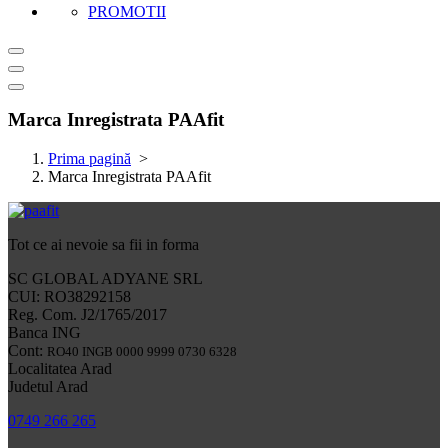
PROMOTII
Marca Inregistrata PAAfit
Prima pagină
>
Marca Inregistrata PAAfit
Tot ce ai nevoie sa fii in forma
SC GLOBAL ADYANE SRL
CUI: RO38292158
Reg. Com. J2/1765/2017
Banca ING
Cont:
RO40 INGB 0000 9999 0730 6328
Localitatea Arad
Judetul Arad
0749 266 265