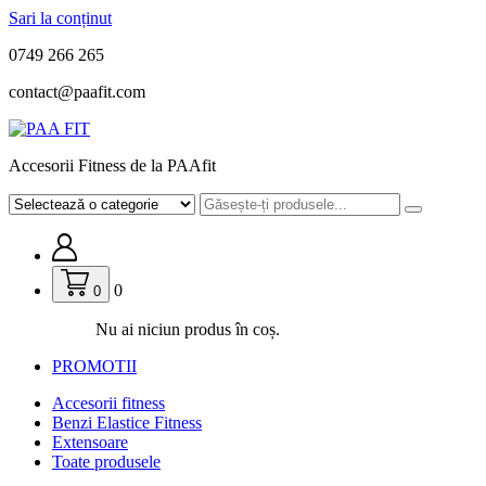
Sari la conținut
0749 266 265
contact@paafit.com
Accesorii Fitness de la PAAfit
0
0
Nu ai niciun produs în coș.
PROMOTII
Accesorii fitness
Benzi Elastice Fitness
Extensoare
Toate produsele