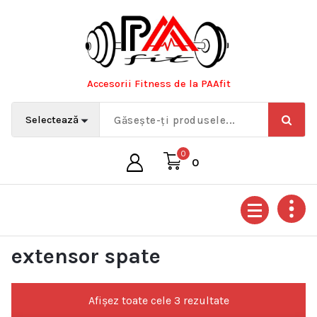
Sari
la
conținut
Accesorii Fitness de la PAAfit
0
0
extensor spate
Afișez toate cele 3 rezultate