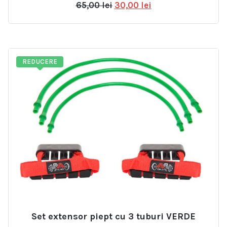
Prețul
Prețul
65,00
lei
30,00
lei
inițial
curent
a
este:
fost:
30,00 lei.
65,00 lei.
REDUCERE
Set extensor piept cu 3 tuburi VERDE