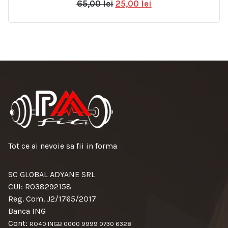
Prețul
Prețul
65,00
lei
25,00
lei
inițial
curent
a
este:
fost:
25,00 lei.
65,00 lei.
Tot ce ai nevoie sa fii in forma
SC GLOBAL ADYANE SRL
CUI: RO38292158
Reg. Com. J2/1765/2017
Banca ING
Cont:
RO40 INGB 0000 9999 0730 6328