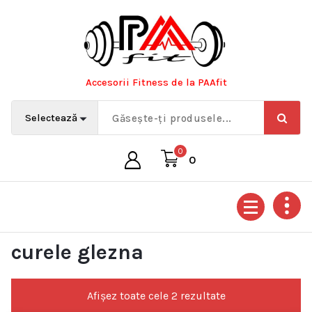
Sari
la
conținut
Accesorii Fitness de la PAAfit
0
0
curele glezna
Afișez toate cele 2 rezultate