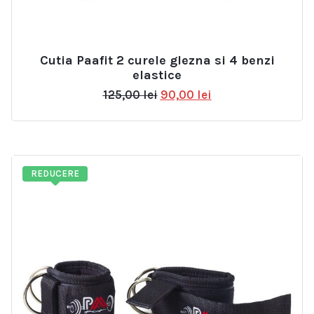
Cutia Paafit 2 curele glezna si 4 benzi
elastice
Prețul
Prețul
125,00
lei
90,00
lei
inițial
curent
a
este:
fost:
90,00 lei.
125,00 lei.
REDUCERE