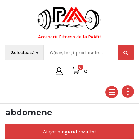
Sari
la
conținut
Accesorii Fitness de la PAAfit
0
0
abdomene
Afișez singurul rezultat